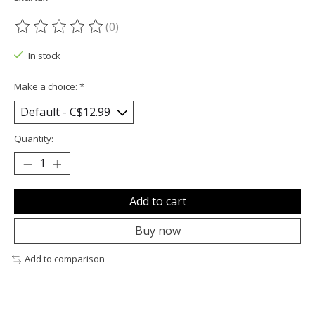
(0)
The rating of this product is
0
out of 5
In stock
Make a choice:
*
Quantity:
Add to cart
Buy now
Add to comparison